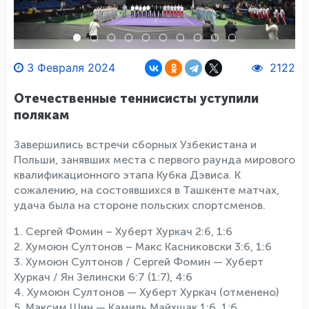
3 Февраля 2024
2122
Отечественные теннисисты уступили
полякам
Завершились встречи сборных Узбекистана и
Польши, занявших места с первого раунда мирового
квалификационного этапа Кубка Дэвиса. К
сожалению, на состоявшихся в Ташкенте матчах,
удача была на стороне польских спортсменов.
1. Сергей Фомин – Хуберт Хуркач 2:6, 1:6
2. Хумоюн Султонов – Макс Касниковски 3:6, 1:6
3. Хумоюн Султонов / Сергей Фомин — Хуберт
Хуркач / Ян Зелински 6:7 (1:7), 4:6
4. Хумоюн Султонов — Хуберт Хуркач (отменено)
5. Максим Шин — Камиль Майхшак 1:6, 1:6