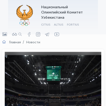
Национальный
OLYMPCHIK AI - yordamchi
Олимпийский Комитет
Онлайн · olympic.uz
Узбекистана
CITIUS
ALTIUS
FORTIUS
Главная
Новости