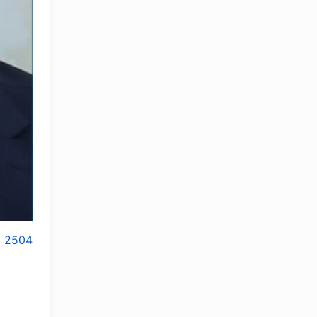
2504
OLYMPCHIK AI - yordamchi
Онлайн · olympic.uz