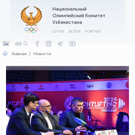
Национальный
OLYMPCHIK AI - yordamchi
Олимпийский Комитет
Онлайн · olympic.uz
Узбекистана
CITIUS
ALTIUS
FORTIUS
Главная
Новости