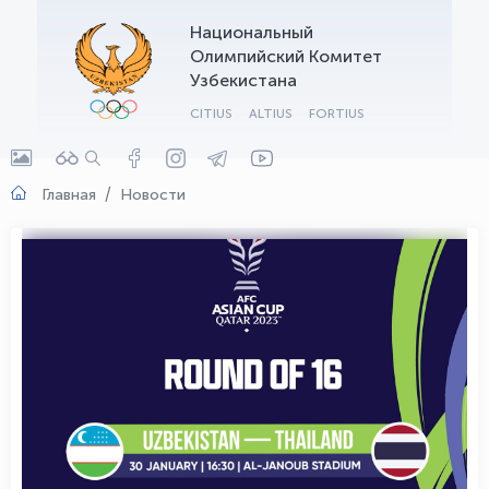
Национальный
OLYMPCHIK AI - yordamchi
Олимпийский Комитет
Онлайн · olympic.uz
Узбекистана
CITIUS
ALTIUS
FORTIUS
Главная
Новости