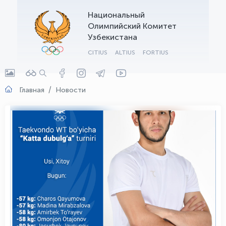
Национальный
OLYMPCHIK AI - yordamchi
Олимпийский Комитет
Онлайн · olympic.uz
Узбекистана
CITIUS
ALTIUS
FORTIUS
Главная
Новости