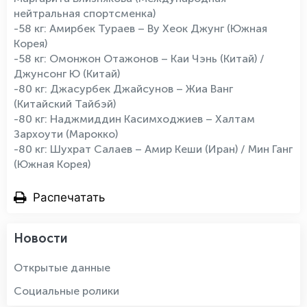
нейтральная спортсменка)
-58 кг: Амирбек Тураев – Ву Хеок Джунг (Южная
Корея)
-58 кг: Омонжон Отажонов – Каи Чэнь (Китай) /
Джунсонг Ю (Китай)
-80 кг: Джасурбек Джайсунов – Жиа Ванг
(Китайский Тайбэй)
-80 кг: Наджмиддин Касимходжиев – Халтам
Зархоути (Марокко)
-80 кг: Шухрат Салаев – Амир Кеши (Иран) / Мин Ганг
(Южная Корея)
Распечатать
Новости
Открытые данные
Социальные ролики