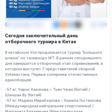
13 Декабря 2023
2001
Сегодня заключительный день
отборочного турнира в Китае
В китайском Уси продолжается турнир "Большого
шлема" по таэквондо WT. В рамках сегодняшнего
дня завершится отборочный этап соревнований, в
котором выступят 7 представителей сборной
Узбекистана. Первые соперники отечественных
единоборцев:
-57 кг: Чарос Каюмова – Тьян Чжан (Китай) /
Шаншан Ву (Китай)
-57 кг: Мадина Мирабзалова – Камила Гостенкова
(Международная нейтральная спортсменка) /
Маргарита Близнякова (Международная