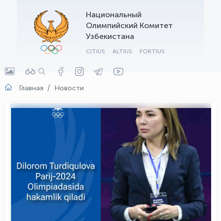
Национальный
OLYMPCHIK AI - yordamchi
Олимпийский Комитет
Онлайн · olympic.uz
Узбекистана
CITIUS
ALTIUS
FORTIUS
Главная
Новости