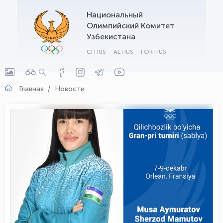
Национальный
OLYMPCHIK AI - yordamchi
Олимпийский Комитет
Онлайн · olympic.uz
Узбекистана
CITIUS
ALTIUS
FORTIUS
Главная
Новости