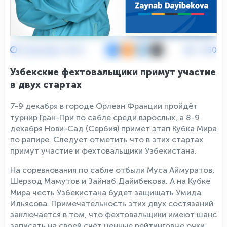
6 Декабря 2023
2160
Узбекские фехтовальщики примут участие
в двух стартах
7-9 декабря в городе Орлеан Франции пройдёт
турнир Гран-При по сабле среди взрослых, а 8-9
декабря Нови-Сад (Сербия) примет этап Кубка Мира
по рапире. Следует отметить что в этих стартах
примут участие и фехтовальщики Узбекистана.
На соревнования по сабле отбыли Муса Аймуратов,
Шерзод Мамутов и Зайнаб Дайибекова. А на Кубке
Мира честь Узбекистана будет защищать Умида
Ильясова. Примечательность этих двух состязаний
заключается в том, что фехтовальщики имеют шанс
записать на своей счёт ценные рейтинговые очки