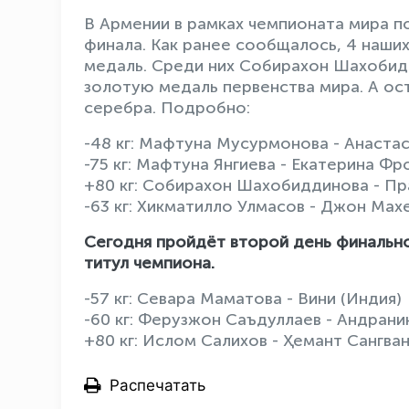
В Армении в рамках чемпионата мира п
финала. Как ранее сообщалось, 4 наших
медаль. Среди них Собирахон Шахобидд
золотую медаль первенства мира. А ос
серебра. Подробно:
-48 кг: Мафтуна Мусурмонова - Анастас
-75 кг: Мафтуна Янгиева - Екатерина Фро
+80 кг: Собирахон Шахобиддинова - Пра
-63 кг: Хикматилло Улмасов - Джон Махе
Сегодня пройдёт второй день финально
титул чемпиона.
-57 кг: Севара Маматова - Вини (Индия)
-60 кг: Ферузжон Саъдуллаев - Андран
+80 кг: Ислом Салихов - Ҳемант Сангван
Распечатать