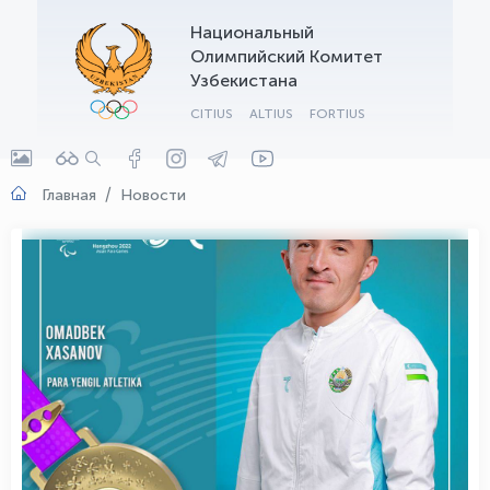
Национальный
OLYMPCHIK AI - yordamchi
Олимпийский Комитет
Онлайн · olympic.uz
Узбекистана
CITIUS
ALTIUS
FORTIUS
Главная
Новости