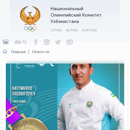
Национальный
OLYMPCHIK AI - yordamchi
Олимпийский Комитет
Онлайн · olympic.uz
Узбекистана
CITIUS
ALTIUS
FORTIUS
Главная
Новости