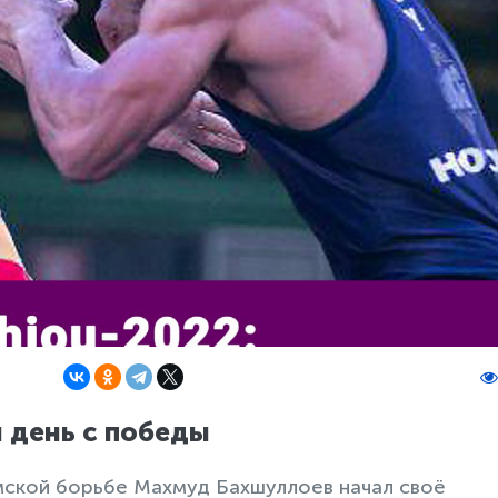
 день с победы
мской борьбе Махмуд Бахшуллоев начал своё