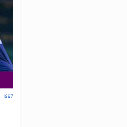
1997
OLYMPCHIK AI - yordamchi
Онлайн · olympic.uz