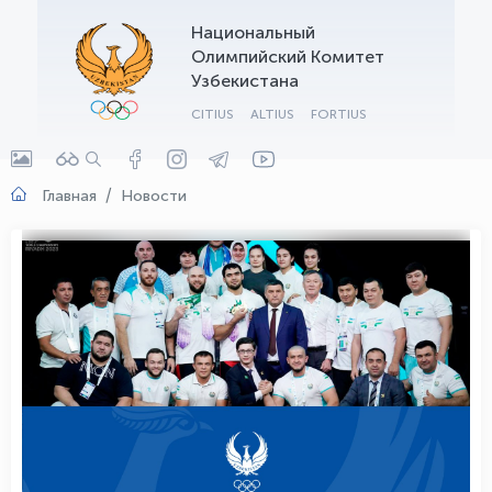
Национальный
OLYMPCHIK AI - yordamchi
Олимпийский Комитет
Онлайн · olympic.uz
Узбекистана
CITIUS
ALTIUS
FORTIUS
Главная
Новости