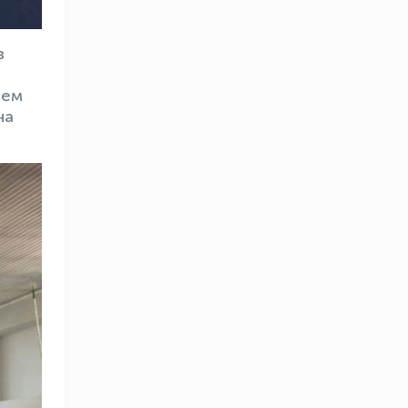
в
нем
на