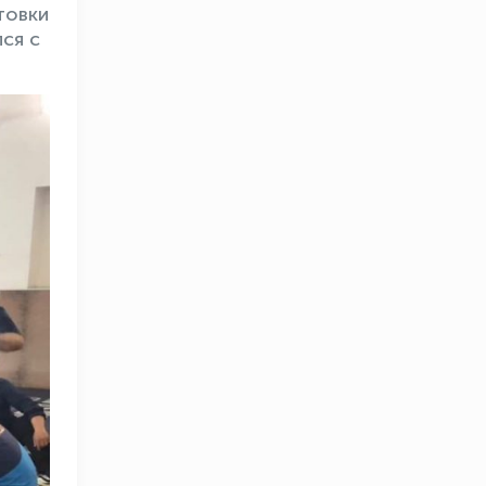
товки
ся с