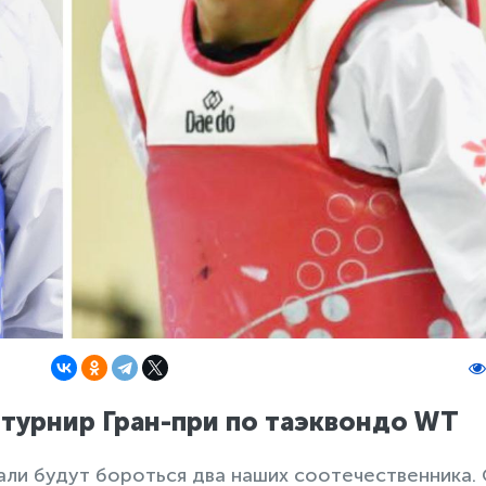
 турнир Гран-при по таэквондо WT
али будут бороться два наших соотечественника.