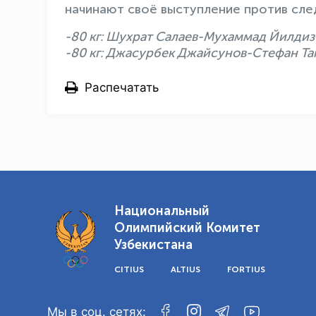
начинают своё выступление против сл
-80 кг: Шухрат Салаев-Мухаммад Йилдиз 
-80 кг: Джасурбек Джайсунов-Стефан Та
Распечатать
Национальный
Олимпийский Комитет
Узбекистана
CITIUS
ALTIUS
FORTIUS
Мы в соц. сетях: