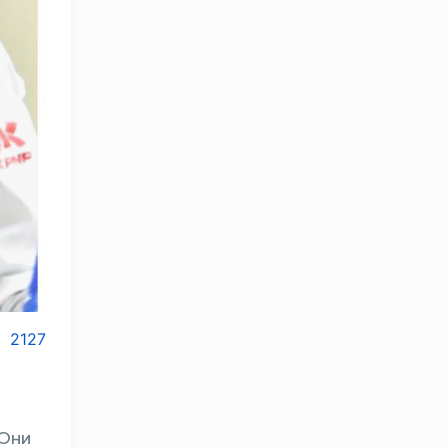
2127
OLYMPCHIK AI - yordamchi
Онлайн · olympic.uz
 Они