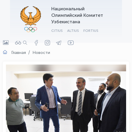
Национальный
OLYMPCHIK AI - yordamchi
Олимпийский Комитет
Онлайн · olympic.uz
Узбекистана
CITIUS
ALTIUS
FORTIUS
Главная
Новости