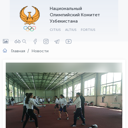
Национальный
OLYMPCHIK AI - yordamchi
Олимпийский Комитет
Онлайн · olympic.uz
Узбекистана
CITIUS
ALTIUS
FORTIUS
Главная
Новости