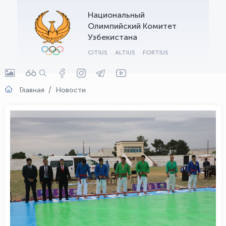
Национальный
OLYMPCHIK AI - yordamchi
Олимпийский Комитет
Онлайн · olympic.uz
Узбекистана
CITIUS
ALTIUS
FORTIUS
Главная
Новости