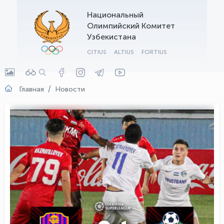
Национальный
OLYMPCHIK AI - yordamchi
Олимпийский Комитет
Онлайн · olympic.uz
Узбекистана
CITIUS
ALTIUS
FORTIUS
Главная
Новости