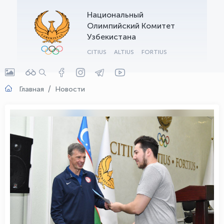
Национальный
OLYMPCHIK AI - yordamchi
Олимпийский Комитет
Онлайн · olympic.uz
Узбекистана
CITIUS
ALTIUS
FORTIUS
Главная
Новости