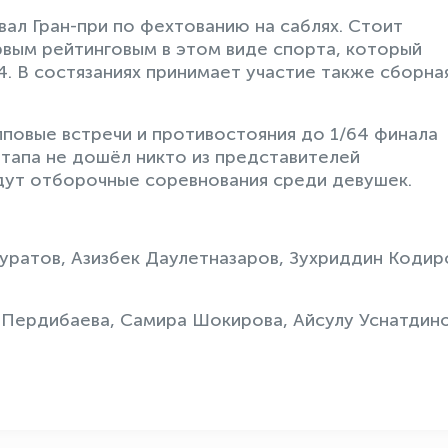
ал Гран-при по фехтованию на саблях. Стоит
рвым рейтинговым в этом виде спорта, который
4. В состязаниях принимает участие также сборна
пповые встречи и противостояния до 1/64 финала
этапа не дошёл никто из представителей
дут отборочные соревнования среди девушек.
ратов, Азизбек Даулетназаров, Зухриддин Кодир
 Пердибаева, Самира Шокирова, Айсулу Уснатдино