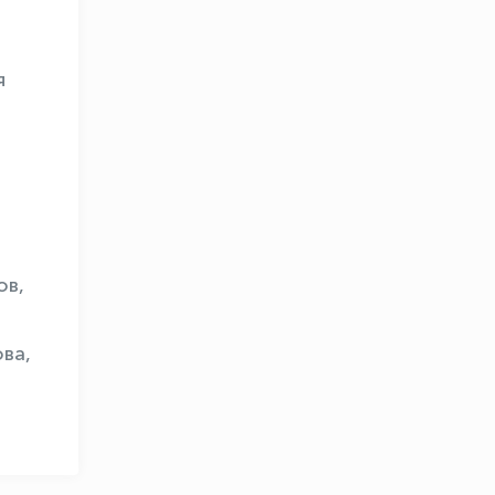
я
OLYMPCHIK AI - yordamchi
Онлайн · olympic.uz
ов,
ва,