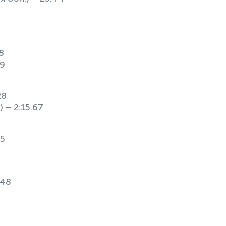
8
59
28
 – 2:15.67
65
.48