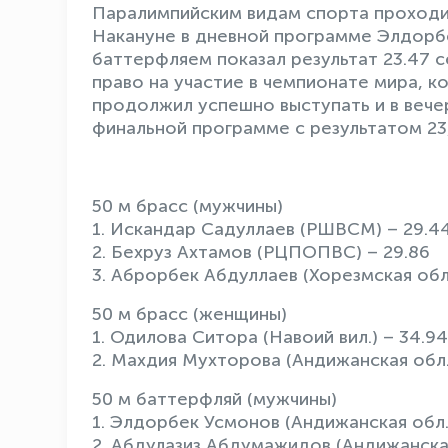
Паралимпийским видам спорта проходи
Накануне в дневной программе Элдорбе
баттерфляем показал результат 23.47 с
право на участие в чемпионате мира, к
продолжил успешно выступать и в вече
финальной программе с результатом 23
50 м брасс (мужчины)
1. Искандар Садуллаев (РШВСМ) – 29.4
2. Бехруз Ахтамов (РЦПОПВС) – 29.86
3. Аброрбек Абдуллаев (Хорезмская обл.
50 м брасс (женщины)
1. Одилова Ситора (Навоий вил.) – 34.94
2. Махдия Мухторова (Андижанская обл.)
50 м баттерфляй (мужчины)
1. Элдорбек Усмонов (Андижанская обл.
2. Абдулазиз Абдумажидов (Андижанская