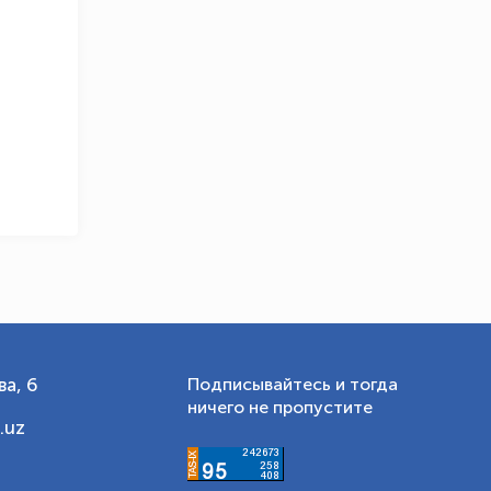
OLYMPCHIK AI - yordamchi
Онлайн · olympic.uz
а, 6
Подписывайтесь и тогда
ничего не пропустите
.uz