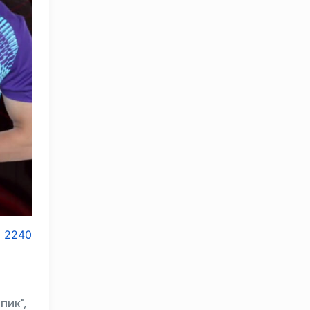
2240
пик",