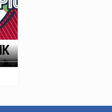
OLYMPCHIK AI - yordamchi
Онлайн · olympic.uz