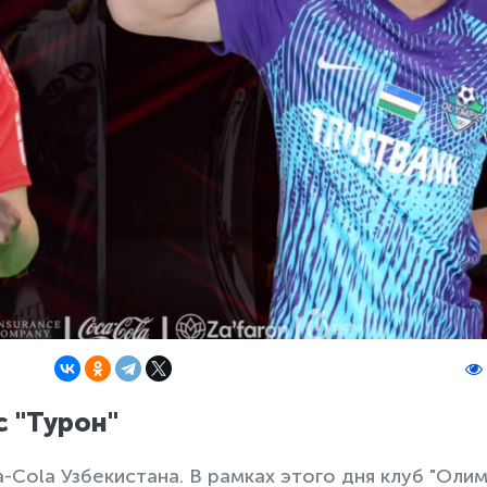
с "Турон"
Cola Узбекистана. В рамках этого дня клуб "Олим