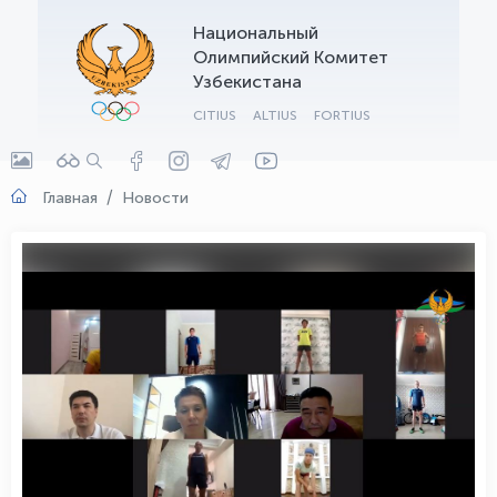
Национальный
OLYMPCHIK AI - yordamchi
Олимпийский Комитет
Онлайн · olympic.uz
Узбекистана
CITIUS
ALTIUS
FORTIUS
Главная
Новости