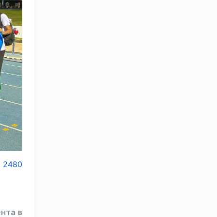
2480
нта в