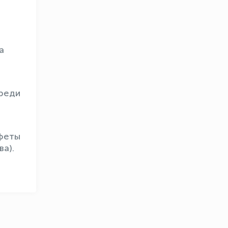
а
OLYMPCHIK AI - yordamchi
среди
Онлайн · olympic.uz
афеты
а).