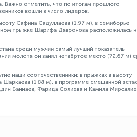
а. Важно отметить, что по итогам прошлого
венников вошли в число лидеров.
соту Сафина Садуллаева (1,97 м), в семиборье
ройном прыжке Шарифа Давронова расположилась н
стана среди мужчин самый лучший показатель
нии молота он занял четвёртое место (72,67 м) 
угие наши соотечественники: в прыжках в высоту
ра Шаркаева (1.88 м), в программе смешанной эст
иддин Баннаев, Фарида Солиева и Камила Мирсалиев