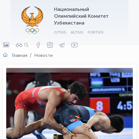
Национальный
OLYMPCHIK AI - yordamchi
Олимпийский Комитет
Онлайн · olympic.uz
Узбекистана
CITIUS
ALTIUS
FORTIUS
Главная
Новости