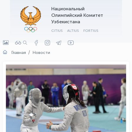
Национальный
OLYMPCHIK AI - yordamchi
Олимпийский Комитет
Онлайн · olympic.uz
Узбекистана
CITIUS
ALTIUS
FORTIUS
Главная
Новости