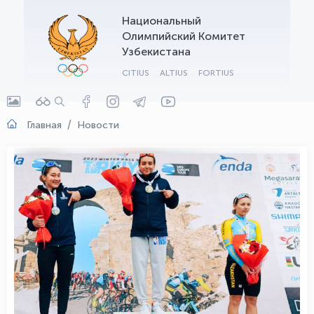
Национальный
OLYMPCHIK AI - yordamchi
Олимпийский Комитет
Онлайн · olympic.uz
Узбекистана
CITIUS
ALTIUS
FORTIUS
Главная
Новости