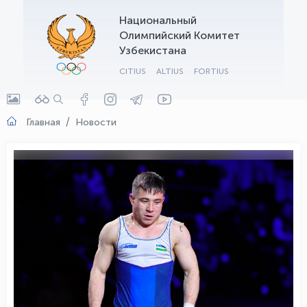
Национальный
OLYMPCHIK AI - yordamchi
Олимпийский Комитет
Онлайн · olympic.uz
Узбекистана
CITIUS
ALTIUS
FORTIUS
Главная
Новости