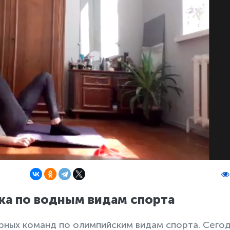
ка по водным видам спорта
ных команд по олимпийским видам спорта. Сего