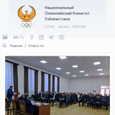
Национальный
OLYMPCHIK AI - yordamchi
Олимпийский Комитет
Онлайн · olympic.uz
Узбекистана
CITIUS
ALTIUS
FORTIUS
Главная
Новости