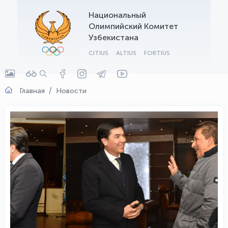
Национальный
OLYMPCHIK AI - yordamchi
Олимпийский Комитет
Онлайн · olympic.uz
Узбекистана
CITIUS
ALTIUS
FORTIUS
Главная
Новости