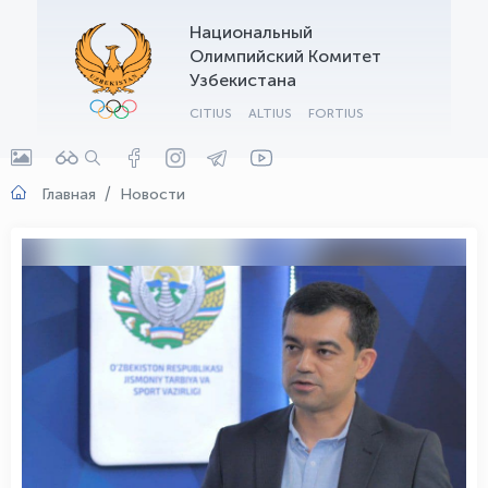
Национальный
OLYMPCHIK AI - yordamchi
Олимпийский Комитет
Онлайн · olympic.uz
Узбекистана
CITIUS
ALTIUS
FORTIUS
Главная
Новости