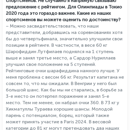
спортсменов. Не случайно я напрямую связываю
предложение с рейтингом. Для Олимпиады в Токио
2020 года это гораздо важнее. Какие из наших
спортсменов вы можете оценить по достоинству?
– Можно засвидетельствовать, что наши
представители, добравшись на соревнованиях хотя
бы до четвертьфинала, значительно улучшили свои
позиции в рейтинге. В частности, в весе 60 кг
Шарофиддин Лутфилаев поднялся на 1 ступень
выше и занял третье место, а Сардор Нуриллаев
улучшил свое положение на 5 ступеней.
Рейтинговые очки шарафиддина намного лучше. У
меня проблема с весом 66 кг. Результат капитана не
совсем то, что мы ожидали. В Венгрии у него был
большой шанс. Как бы мы ни старались, в борьбе за
3-е место он потерпел поражение и занял 5-е
место. Тем не менее, он набрал очки 360. В 73 кг у
Хикматуллы Тураева хорошие шансы. Молодой
парень с потенциалом, борец, который также
может принять участие в Paris 2024. В весовой
категории до 81 кг могут претендовать два наших