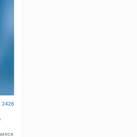
2426
ю
шился