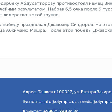
Нодирбеку Абдусатторову противостоял немец Ви
чейным результатом. Набрав 6,5 очка после 9 тур
 лидерство в этой группе.
ю победу праздновал Джавoхир Синдоров. На этот
ца Абхиманю Мишра. После этой победы Джавохи
Адрес: Ташкент 100027, ул. Батыра Закиров
Эл.почта: info@olympic.uz ,
media@olympic
Комитет: +99871 244 41 41