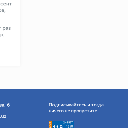
нсент
OLYMPCHIK AI - yordamchi
ов,
Онлайн · olympic.uz
 раз
р,
а, 6
Подписывайтесь и тогда
ничего не пропустите
.uz