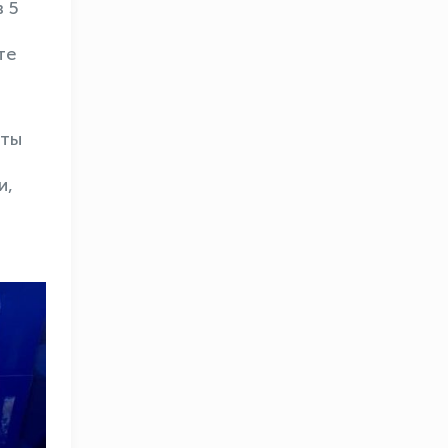
 5
те
кты
и,