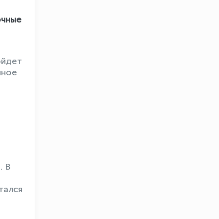
очные
ойдет
йное
. В
тался