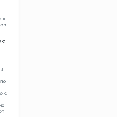
наш
дор
 с
ти
 по
о с
их
от