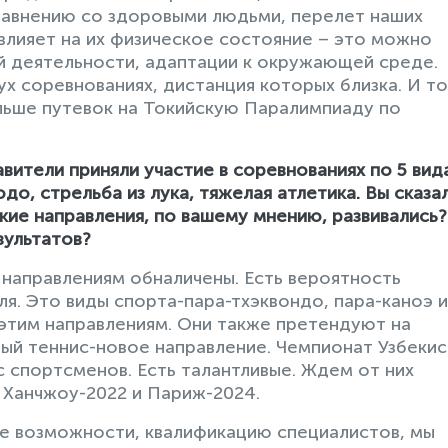
равнению со здоровыми людьми, перелет наших
влияет на их физическое состояние – это можно
й деятельности, адаптации к окружающей среде.
ух соревнованиях, дистанция которых близка. И то
больше путевок на Токийскую Паралимпиаду по
вители приняли участие в соревнованиях по 5 вид
юдо, стрельба из лука, тяжелая атлетика. Вы сказал
кие направления, по вашему мнению, развивались
зультатов?
 направлениям обналичены. Есть вероятность
я. Это виды спорта-пара-тхэквондо, пара-каноэ и
 этим направлениям. Они также претендуют на
ный теннис-новое направление. Чемпионат Узбеки
 спортсменов. Есть талантливые. Ждем от них
ы Ханчжоу-2022 и Париж-2024.
е возможности, квалификацию специалистов, мы