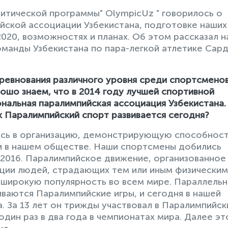
итической программы" OlympicUz " говорилось о
йской ассоциации Узбекистана, подготовке наших
020, возможностях и планах. Об этом рассказал 
оманды Узбекистана по пара-легкой атлетике Сар
оревнования различного уровня среди спортсменов
шо знаем, что в 2014 году лучшей спортивной
ональная паралимпийская ассоциация Узбекистана.
ак Паралимпийский спорт развивается сегодня?
ись в организацию, демонстрирующую способнос
 в нашем обществе. Наши спортсмены добились
2016. Паралимпийское движение, организованное
ации людей, страдающих тем или иным физическим
 широкую популярность во всем мире. Параллельн
аются Паралимпийские игры, и сегодня в нашей
. За 13 лет он трижды участвовал в Паралимпийск
один раз в два года в чемпионатах мира. Далее эт