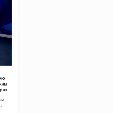
шую
жны
рах.
мы
в