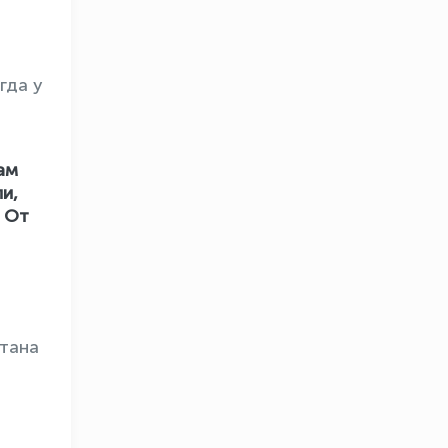
гда у
ам
и,
? От
стана