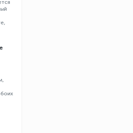
ется
мый
е,
е
м,
OLYMPCHIK AI - yordamchi
обоих
Онлайн · olympic.uz