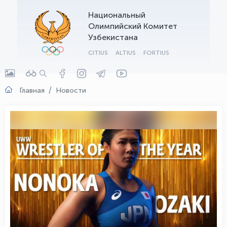
Национальный
OLYMPCHIK AI - yordamchi
Олимпийский Комитет
Онлайн · olympic.uz
Узбекистана
CITIUS
ALTIUS
FORTIUS
Главная
Новости