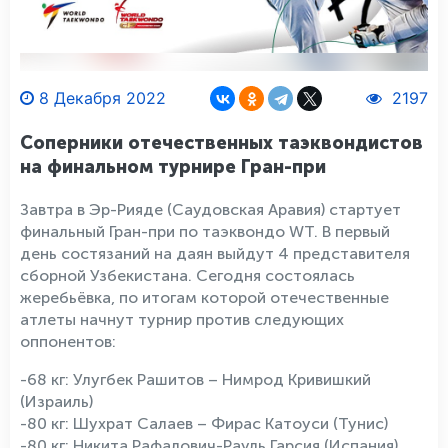
8 Декабря 2022
2197
Соперники отечественных таэквондистов
на финальном турнире Гран-при
Завтра в Эр-Рияде (Саудовская Аравия) стартует
финальный Гран-при по таэквондо WT. В первый
день состязаний на даян выйдут 4 представителя
сборной Узбекистана. Сегодня состоялась
жеребьёвка, по итогам которой отечественные
атлеты начнут турнир против следующих
оппонентов:
-68 кг: Улугбек Рашитов – Нимрод Кривишкий
(Израиль)
-80 кг: Шухрат Салаев – Фирас Катоуси (Тунис)
-80 кг: Никита Рафалович-Рауль Гарсия (Испания)