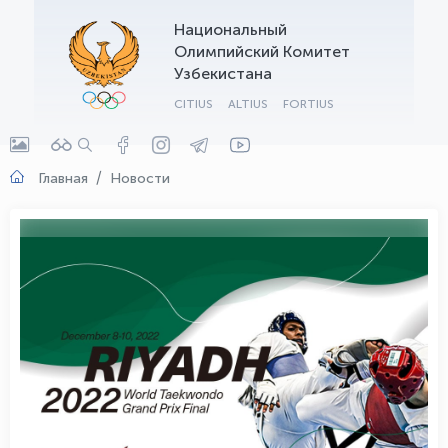
Национальный
OLYMPCHIK AI - yordamchi
Олимпийский Комитет
Онлайн · olympic.uz
Узбекистана
CITIUS
ALTIUS
FORTIUS
Главная
Новости