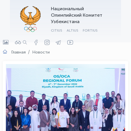
Национальный
OLYMPCHIK AI - yordamchi
Олимпийский Комитет
Онлайн · olympic.uz
Узбекистана
CITIUS
ALTIUS
FORTIUS
Главная
Новости