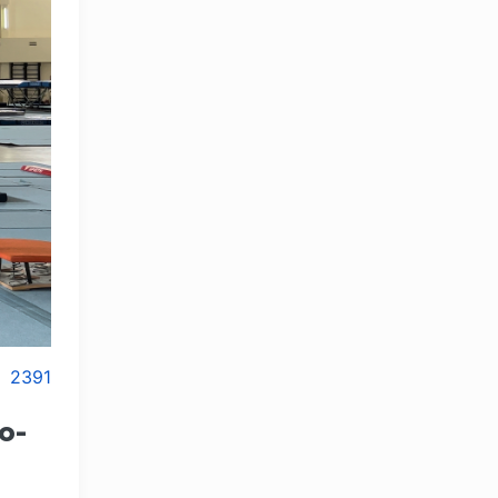
2391
о-