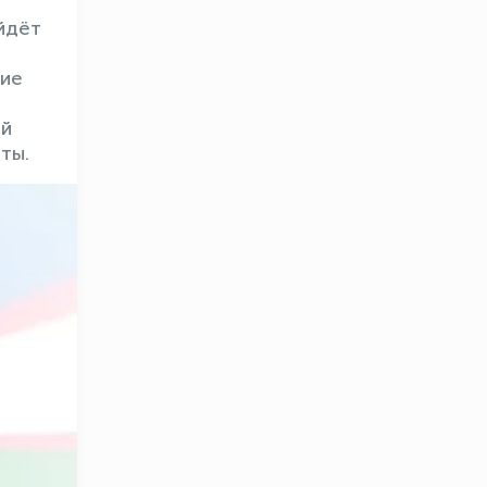
йдёт
щие
ой
ты.