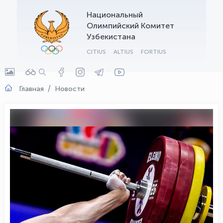
Национальный
OLYMPCHIK AI - yordamchi
Олимпийский Комитет
Онлайн · olympic.uz
Узбекистана
CITIUS
ALTIUS
FORTIUS
Главная
Новости