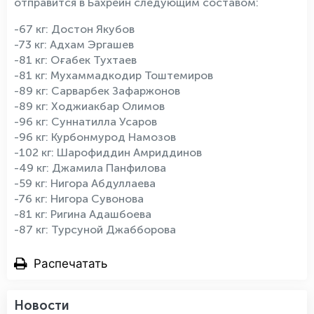
отправится в Бахрейн следующим составом:
-67 кг: Достон Якубов
-73 кг: Адхам Эргашев
-81 кг: Оғабек Тухтаев
-81 кг: Мухаммадкодир Тоштемиров
-89 кг: Сарварбек Зафаржонов
-89 кг: Ходжиакбар Олимов
-96 кг: Суннатилла Усаров
-96 кг: Курбонмурод Намозов
-102 кг: Шарофиддин Амриддинов
-49 кг: Джамила Панфилова
-59 кг: Нигора Абдуллаева
-76 кг: Нигора Сувонова
-81 кг: Ригина Адашбоева
-87 кг: Турсуной Джабборова
Распечатать
Новости