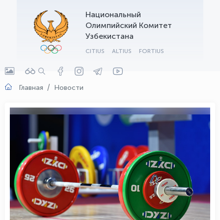
Национальный
OLYMPCHIK AI - yordamchi
Олимпийский Комитет
Онлайн · olympic.uz
Узбекистана
CITIUS
ALTIUS
FORTIUS
Главная
Новости