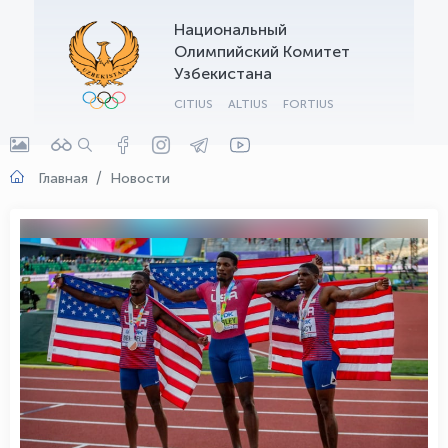
Национальный
OLYMPCHIK AI - yordamchi
Олимпийский Комитет
Онлайн · olympic.uz
Узбекистана
CITIUS
ALTIUS
FORTIUS
Главная
Новости