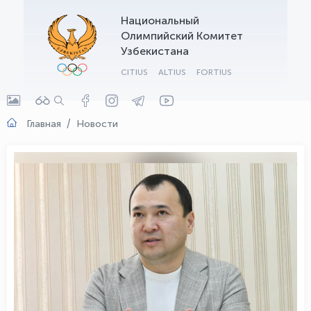
Национальный
OLYMPCHIK AI - yordamchi
Олимпийский Комитет
Онлайн · olympic.uz
Узбекистана
CITIUS
ALTIUS
FORTIUS
Главная
Новости