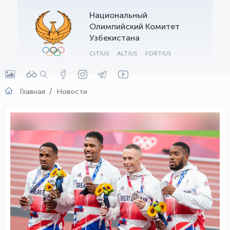
Национальный
OLYMPCHIK AI - yordamchi
Олимпийский Комитет
Онлайн · olympic.uz
Узбекистана
CITIUS
ALTIUS
FORTIUS
Главная
Новости