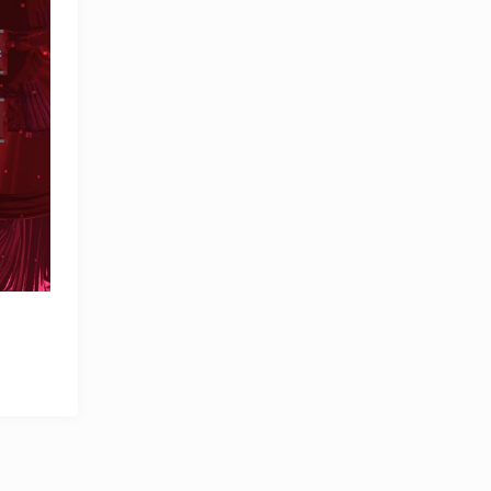
OLYMPCHIK AI - yordamchi
Онлайн · olympic.uz