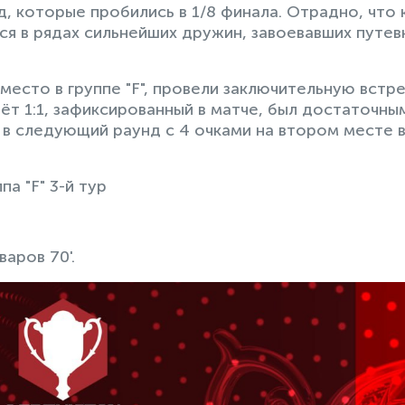
, которые пробились в 1/8 финала. Отрадно, что 
ся в рядах сильнейших дружин, завоевавших путев
есто в группе "F", провели заключительную встре
чёт 1:1, зафиксированный в матче, был достаточны
в следующий раунд с 4 очками на втором месте 
а "F" 3-й тур
аров 70'.