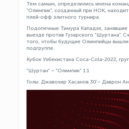
Тем самым, определились имена команд
"Олимпик", созданный при НОК, находит
плей-офф элитного турнира.
Подопечные Тимура Кападзе, занявшие м
выезде против Гузарского "Шуртана". С
того, чтобы будущие Олимпийцы вышли 
подгруппе.
Кубок Узбекистана Coca-Cola-2022, групп
"Шуртан" – "Олимпик" 1:1
Голы: Джавохир Хасанов 30'– Даврон Анв