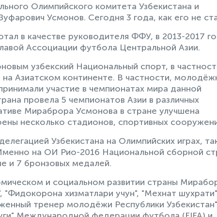
льного Олимпийского комитета Узбекистана и
фарович Усмонов. Сегодня 3 года, как его не ста
тал в качестве руководителя ФФУ, в 2013-2017 г
 главой Ассоциации футбола Центральной Азии.
новым узбекский Национальный спорт, в частност
е на Азиатском континенте. В частности, молодёж
принимали участие в чемпионатах мира данной
трана провела 5 чемпионатов Азии в различных
иативе Мираброра Усмонова в стране улучшена
ены несколько стадионов, спортивных сооружени
делегацией Узбекистана на Олимпийских играх, т
 Именно на ОИ Рио-2016 Национальной сборной с
ые и 7 бронзовых медалей.
номическом и социальном развитии страны Мирабо
 "Фидокорона хизматлари учун", "Мехнат шухрати",
уженный тренер молодёжи Республики Узбекистан"
уги" Международной федерации футбола (FIFA) и