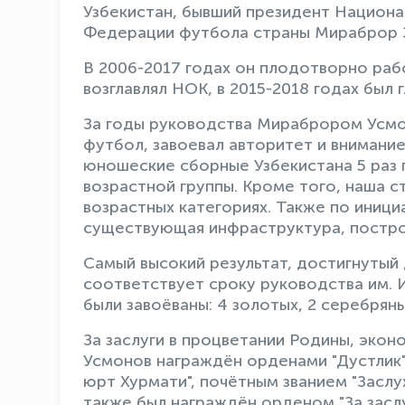
Узбекистан, бывший президент Национа
Федерации футбола страны Мираброр Зу
В 2006-2017 годах он плодотворно рабо
возглавлял НОК, в 2015-2018 годах был
За годы руководства Мираброром Усмо
футбол, завоевал авторитет и внимани
юношеские сборные Узбекистана 5 раз 
возрастной группы. Кроме того, наша с
возрастных категориях. Также по иниц
существующая инфраструктура, постро
Самый высокий результат, достигнутый 
соответствует сроку руководства им.
были завоёваны: 4 золотых, 2 серебрян
За заслуги в процветании Родины, эко
Усмонов награждён орденами "Дустлик",
юрт Хурмати", почётным званием "Засл
также был награждён орденом "За засл