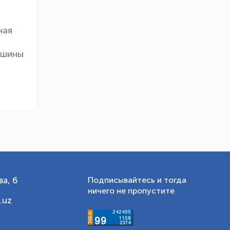
OLYMPCHIK AI - yordamchi
Онлайн · olympic.uz
ная
ршины
а, 6
Подписывайтесь и тогда
ничего не пропустите
.uz