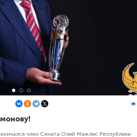
смонову!
 скончался член Сената Олий Мажлис Республики