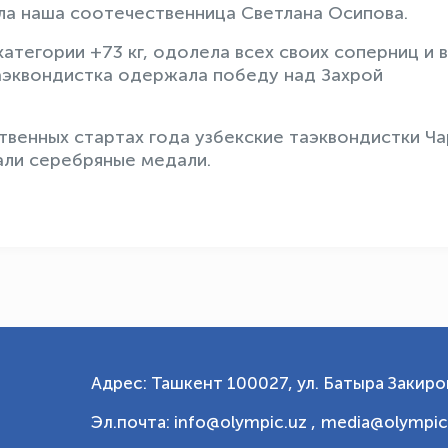
ла наша соотечественница Светлана Осипова.
атегории +73 кг, одолела всех своих соперниц и 
аэквондистка одержала победу над Захрой
твенных стартах года узбекские таэквондистки Ч
ли серебряные медали.
Адрес: Ташкент 100027, ул. Батыра Закиров
Эл.почта: info@olympic.uz ,
media@olympic