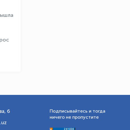
OLYMPCHIK AI - yordamchi
вышла
Онлайн · olympic.uz
арос
а, 6
Подписывайтесь и тогда
ничего не пропустите
.uz