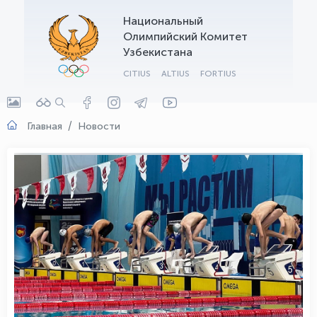
Национальный
OLYMPCHIK AI - yordamchi
Олимпийский Комитет
Онлайн · olympic.uz
Узбекистана
CITIUS
ALTIUS
FORTIUS
Главная
Новости