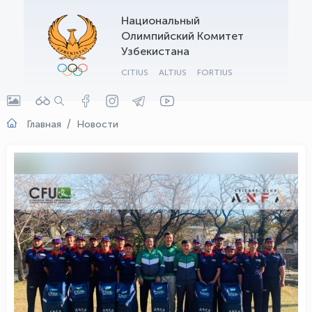
Национальный
OLYMPCHIK AI - yordamchi
Олимпийский Комитет
Онлайн · olympic.uz
Узбекистана
CITIUS
ALTIUS
FORTIUS
Главная
Новости