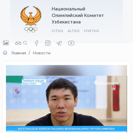
Национальный
OLYMPCHIK AI - yordamchi
Олимпийский Комитет
Онлайн · olympic.uz
Узбекистана
CITIUS
ALTIUS
FORTIUS
Главная
Новости