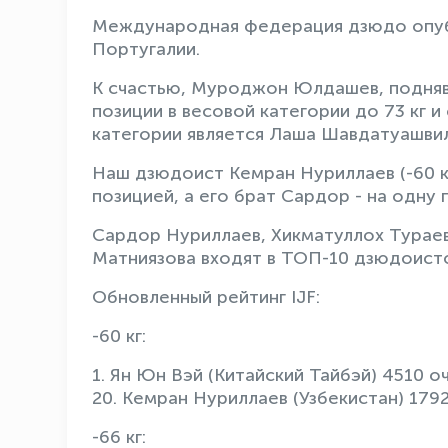
Международная федерация дзюдо опубл
Португалии.
К счастью, Муроджон Юлдашев, поднявш
позиции в весовой категории до 73 кг 
категории является Лаша Шавдатуашвили
Наш дзюдоист Кемран Нуриллаев (-60 к
позицией, а его брат Сардор - на одну 
Сардор Нуриллаев, Хикматуллох Турае
Матниязова входят в ТОП-10 дзюдоисто
Обновленный рейтинг IJF:
-60 кг:
1. Ян Юн Вэй (Китайский Тайбэй) 4510 о
20. Кемран Нуриллаев (Узбекистан) 179
-66 кг: