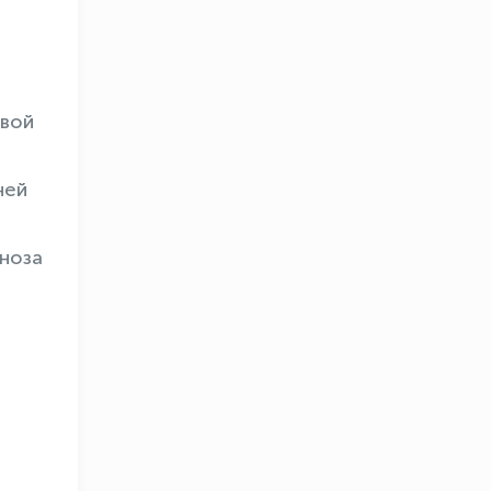
овой
ней
ноза